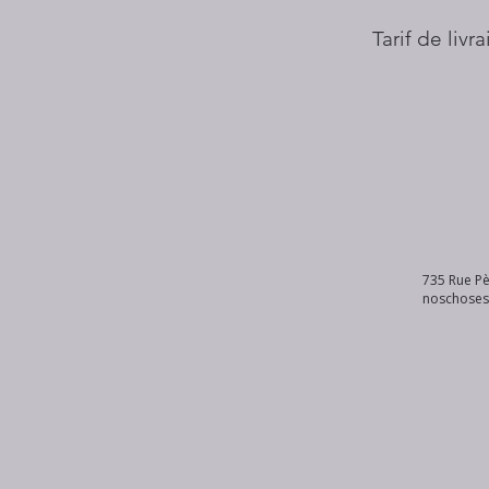
Tarif de livr
735 Rue Pè
noschose