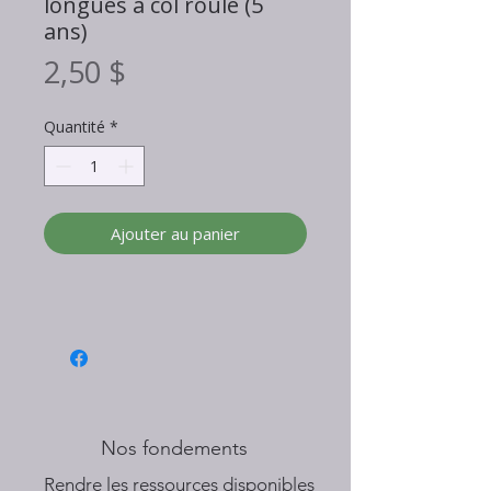
longues à col roulé (5
ans)
Prix
2,50 $
Quantité
*
Ajouter au panier
Nos fondements
​Rendre les ressources disponibles