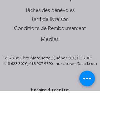
Tâches des bénévoles
Tarif de livraison
Conditions de Remboursement
Médias
735 Rue Père-Marquette, Québec (QC) G1S 3C1 ·
418 623 3026
,
418 907 9790
·
noschoses@mail.com
Horaire du centre:
Mardi: 9:30h - 16:30h
Jeudi: 9:30h - 19:00h
Samedi: 9:30h - 15:30h