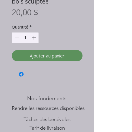
bois sculptée
Prix
20,00 $
Quantité
*
Ajouter au panier
Nos fondements
​Rendre les ressources disponibles
Tâches des bénévoles
Tarif de livraison