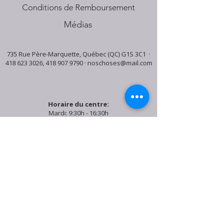
Conditions de Remboursement
Médias
735 Rue Père-Marquette, Québec (QC) G1S 3C1 ·
418 623 3026
,
418 907 9790
·
noschoses@mail.com
Horaire du centre:
Mardi: 9:30h - 16:30h
Jeudi: 9:30h - 19:00h
Samedi: 9:30h - 15:30h