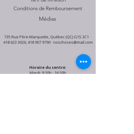
Conditions de Remboursement
Médias
735 Rue Père-Marquette, Québec (QC) G1S 3C1 ·
418 623 3026
,
418 907 9790
·
noschoses@mail.com
Horaire du centre:
Mardi: 9:30h - 16:30h
Jeudi: 9:30h - 19:00h
Samedi: 9:30h - 15:30h