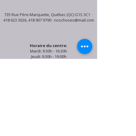
735 Rue Père-Marquette, Québec (QC) G1S 3C1 ·
418 623 3026
,
418 907 9790
·
noschoses@mail.com
Horaire du centre:
Mardi: 9:30h - 16:30h
Jeudi: 9:30h - 19:00h
Samedi: 9:30h - 15:30h