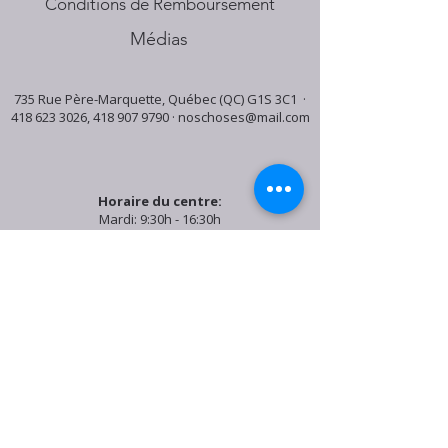
Conditions de Remboursement
Médias
735 Rue Père-Marquette, Québec (QC) G1S 3C1 ·
418 623 3026
,
418 907 9790
·
noschoses@mail.com
Horaire du centre:
Mardi: 9:30h - 16:30h
Jeudi: 9:30h - 19:00h
Samedi: 9:30h - 15:30h