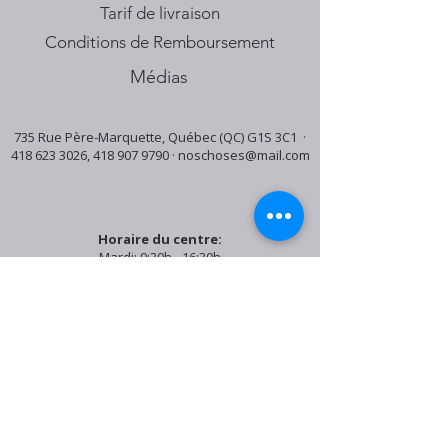
Tarif de livraison
Conditions de Remboursement
Médias
735 Rue Père-Marquette, Québec (QC) G1S 3C1 ·
418 623 3026
,
418 907 9790
·
noschoses@mail.com
Horaire du centre:
Mardi: 9:30h - 16:30h
Jeudi: 9:30h - 19:00h
Samedi: 9:30h - 15:30h