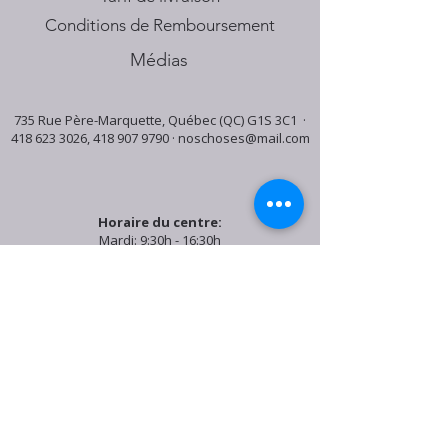
Conditions de Remboursement
Médias
735 Rue Père-Marquette, Québec (QC) G1S 3C1 ·
418 623 3026
,
418 907 9790
·
noschoses@mail.com
Horaire du centre:
Mardi: 9:30h - 16:30h
Jeudi: 9:30h - 19:00h
Samedi: 9:30h - 15:30h