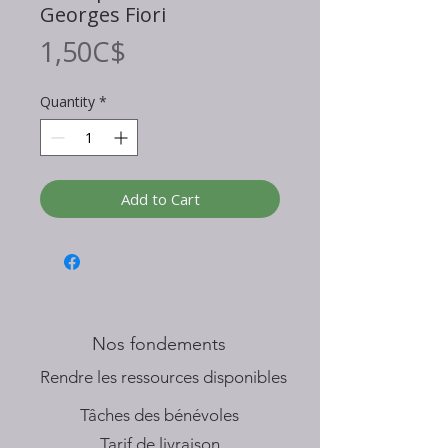
Georges Fiori
Price
1,50C$
Quantity
*
Add to Cart
Nos fondements
​Rendre les ressources disponibles
Tâches des bénévoles
Tarif de livraison