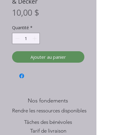
& Decker
Prix
10,00 $
Quantité
*
Ajouter au panier
Nos fondements
​Rendre les ressources disponibles
Tâches des bénévoles
Tarif de livraison