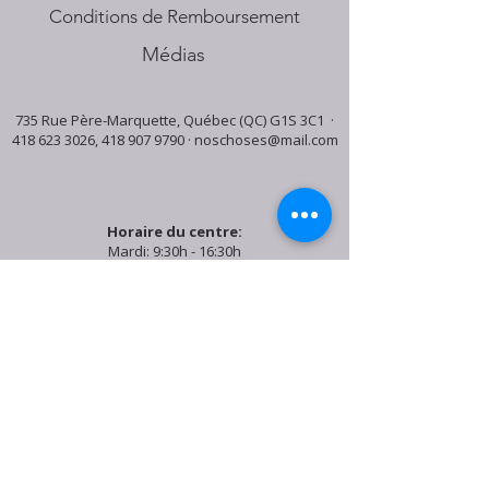
Conditions de Remboursement
Médias
735 Rue Père-Marquette, Québec (QC) G1S 3C1 ·
418 623 3026
,
418 907 9790
·
noschoses@mail.com
Horaire du centre:
Mardi: 9:30h - 16:30h
Jeudi: 9:30h - 19:00h
Samedi: 9:30h - 15:30h