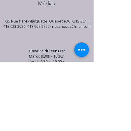
Médias
735 Rue Père-Marquette, Québec (QC) G1S 3C1 ·
418 623 3026
,
418 907 9790
·
noschoses@mail.com
Horaire du centre:
Mardi: 9:30h - 16:30h
Jeudi: 9:30h - 19:00h
Samedi: 9:30h - 15:30h