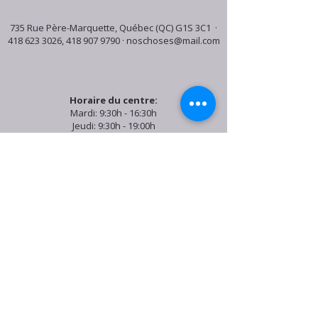
735 Rue Père-Marquette, Québec (QC) G1S 3C1 ·
418 623 3026
,
418 907 9790
·
noschoses@mail.com
Horaire du centre:
Mardi: 9:30h - 16:30h
Jeudi: 9:30h - 19:00h
Samedi: 9:30h - 15:30h