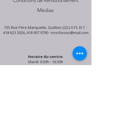
Conditions de Remboursement
Médias
735 Rue Père-Marquette, Québec (QC) G1S 3C1 ·
418 623 3026
,
418 907 9790
·
noschoses@mail.com
Horaire du centre:
Mardi: 9:30h - 16:30h
Jeudi: 9:30h - 19:00h
Samedi: 9:30h - 15:30h