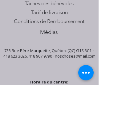
Tâches des bénévoles
Tarif de livraison
Conditions de Remboursement
Médias
735 Rue Père-Marquette, Québec (QC) G1S 3C1 ·
418 623 3026
,
418 907 9790
·
noschoses@mail.com
Horaire du centre:
Mardi: 9:30h - 16:30h
Jeudi: 9:30h - 19:00h
Samedi: 9:30h - 15:30h