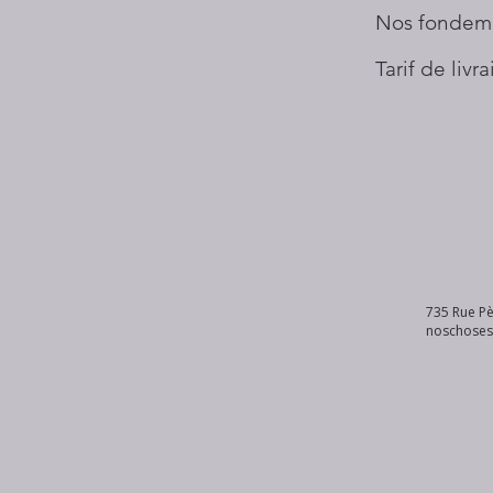
Nos fondem
Tarif de livr
735 Rue Pè
noschose