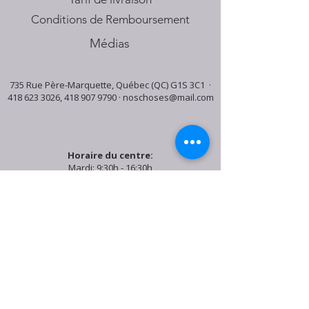
Conditions de Remboursement
Médias
735 Rue Père-Marquette, Québec (QC) G1S 3C1 ·
418 623 3026
,
418 907 9790
·
noschoses@mail.com
Horaire du centre:
Mardi: 9:30h - 16:30h
Jeudi: 9:30h - 19:00h
Samedi: 9:30h - 15:30h