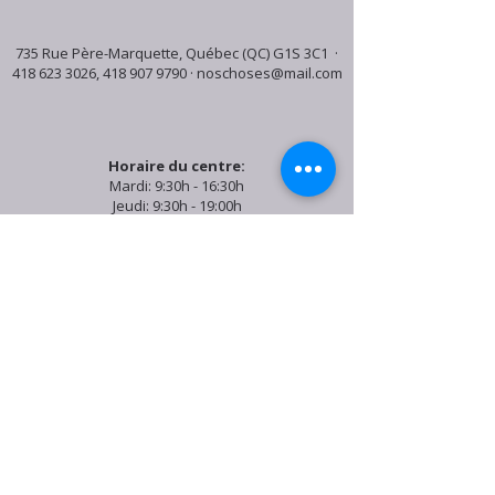
735 Rue Père-Marquette, Québec (QC) G1S 3C1 ·
418 623 3026
,
418 907 9790
·
noschoses@mail.com
Horaire du centre:
Mardi: 9:30h - 16:30h
Jeudi: 9:30h - 19:00h
Samedi: 9:30h - 15:30h