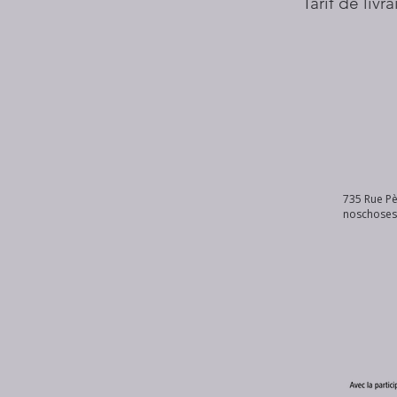
Tarif de livr
735 Rue Pè
noschose