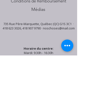
Conditions de Remboursement
Médias
735 Rue Père-Marquette, Québec (QC) G1S 3C1 ·
418 623 3026
,
418 907 9790
·
noschoses@mail.com
Horaire du centre:
Mardi: 9:30h - 16:30h
Jeudi: 9:30h - 19:00h
Samedi: 9:30h - 15:30h