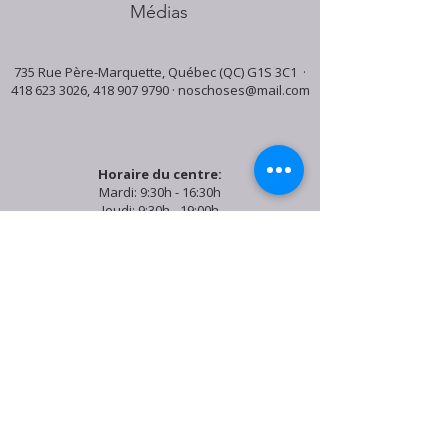
Médias
735 Rue Père-Marquette, Québec (QC) G1S 3C1 ·
418 623 3026
,
418 907 9790
·
noschoses@mail.com
Horaire du centre:
Mardi: 9:30h - 16:30h
Jeudi: 9:30h - 19:00h
Samedi: 9:30h - 15:30h