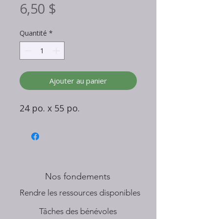
Prix
6,50 $
Quantité
*
Ajouter au panier
24 po. x 55 po.
Nos fondements
​Rendre les ressources disponibles
Tâches des bénévoles