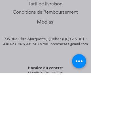
Tarif de livraison
Conditions de Remboursement
Médias
735 Rue Père-Marquette, Québec (QC) G1S 3C1 ·
418 623 3026
,
418 907 9790
·
noschoses@mail.com
Horaire du centre:
Mardi: 9:30h - 16:30h
Jeudi: 9:30h - 19:00h
Samedi: 9:30h - 15:30h