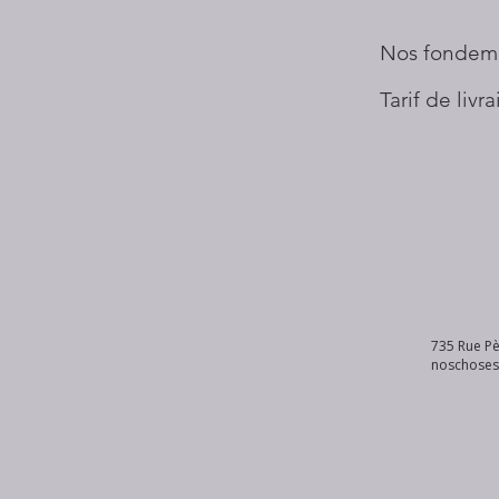
Nos fondem
Tarif de livr
735 Rue Pè
noschose