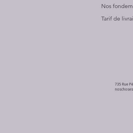
Nos fondem
Tarif de livr
735 Rue Pè
noschose