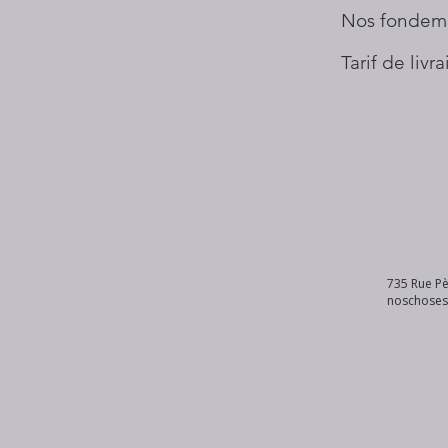
Nos fondem
Tarif de livr
735 Rue Pè
noschose