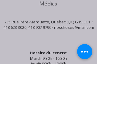
Médias
735 Rue Père-Marquette, Québec (QC) G1S 3C1 ·
418 623 3026
,
418 907 9790
·
noschoses@mail.com
Horaire du centre:
Mardi: 9:30h - 16:30h
Jeudi: 9:30h - 19:00h
Samedi: 9:30h - 15:30h