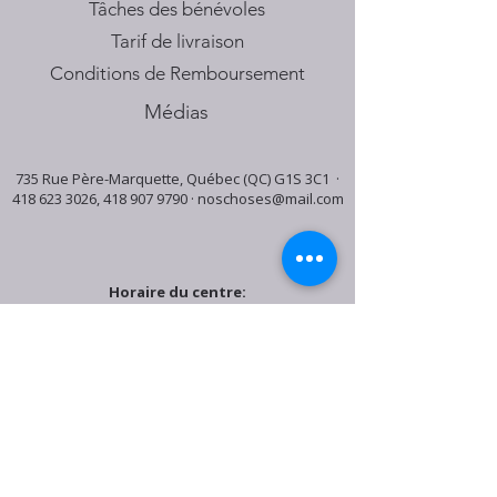
Tâches des bénévoles
Tarif de livraison
Conditions de Remboursement
Médias
735 Rue Père-Marquette, Québec (QC) G1S 3C1 ·
418 623 3026
,
418 907 9790
·
noschoses@mail.com
Horaire du centre:
Mardi: 9:30h - 16:30h
Jeudi: 9:30h - 19:00h
Samedi: 9:30h - 15:30h