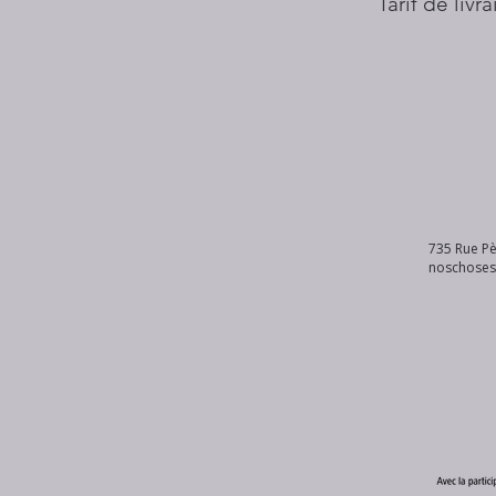
Tarif de livr
735 Rue Pè
noschose