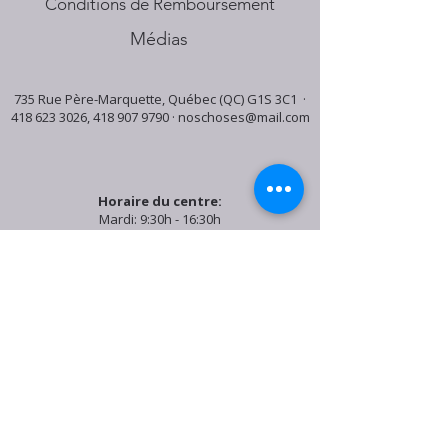
Conditions de Remboursement
Médias
735 Rue Père-Marquette, Québec (QC) G1S 3C1 ·
418 623 3026
,
418 907 9790
·
noschoses@mail.com
Horaire du centre:
Mardi: 9:30h - 16:30h
Jeudi: 9:30h - 19:00h
Samedi: 9:30h - 15:30h