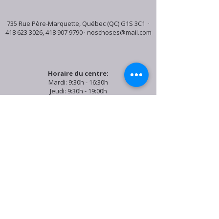
735 Rue Père-Marquette, Québec (QC) G1S 3C1 ·
418 623 3026
,
418 907 9790
·
noschoses@mail.com
Horaire du centre:
Mardi: 9:30h - 16:30h
Jeudi: 9:30h - 19:00h
Samedi: 9:30h - 15:30h