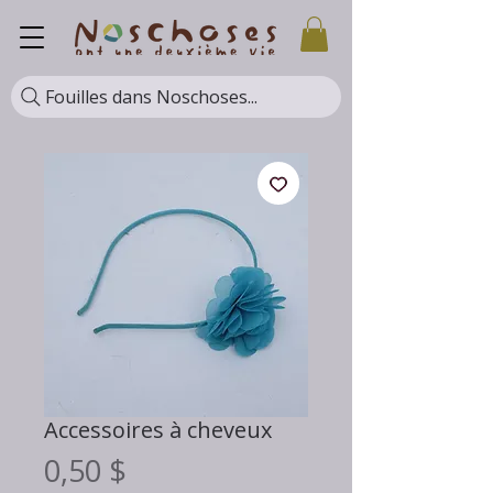
Fouilles dans Noschoses...
Accessoires à cheveux
Prix
0,50 $