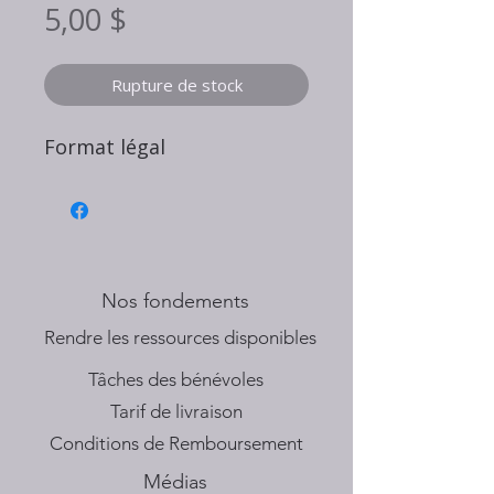
Prix
5,00 $
Rupture de stock
Format légal
Nos fondements
​Rendre les ressources disponibles
Tâches des bénévoles
Tarif de livraison
Conditions de Remboursement
Médias