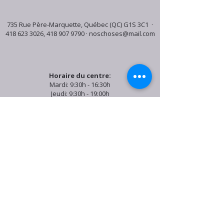
735 Rue Père-Marquette, Québec (QC) G1S 3C1 ·
418 623 3026
,
418 907 9790
·
noschoses@mail.com
Horaire du centre:
Mardi: 9:30h - 16:30h
Jeudi: 9:30h - 19:00h
Samedi: 9:30h - 15:30h