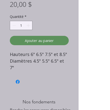
Prix
20,00 $
Quantité
*
Ajouter au panier
Hauteurs 6" 6.5" 7.5" et 8.5"
Diamètres 4.5" 5.5" 6.5" et
7"
Nos fondements