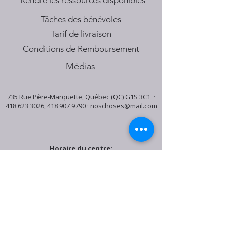
​Rendre les ressources disponibles
Tâches des bénévoles
Tarif de livraison
Conditions de Remboursement
Médias
735 Rue Père-Marquette, Québec (QC) G1S 3C1 ·
418 623 3026
,
418 907 9790
·
noschoses@mail.com
Horaire du centre:
Mardi: 9:30h - 16:30h
Jeudi: 9:30h - 19:00h
Samedi: 9:30h - 15:30h