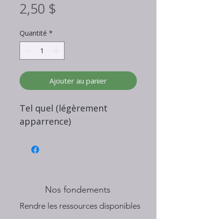
Prix
2,50 $
Quantité
*
Ajouter au panier
Tel quel (légèrement
apparrence)
Nos fondements
​Rendre les ressources disponibles