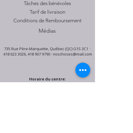
Tâches des bénévoles
Tarif de livraison
Conditions de Remboursement
Médias
735 Rue Père-Marquette, Québec (QC) G1S 3C1 ·
418 623 3026
,
418 907 9790
·
noschoses@mail.com
Horaire du centre:
Mardi: 9:30h - 16:30h
Jeudi: 9:30h - 19:00h
Samedi: 9:30h - 15:30h