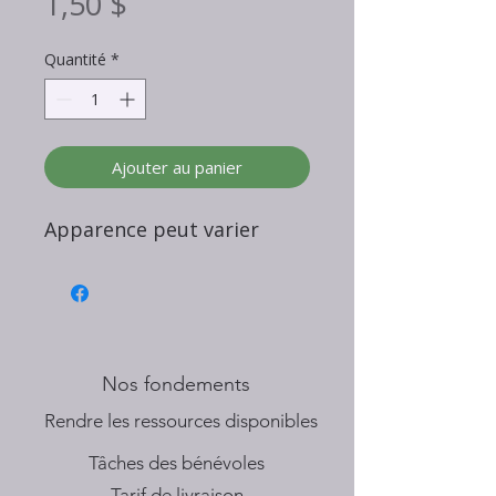
Prix
1,50 $
Quantité
*
Ajouter au panier
Apparence peut varier
Nos fondements
​Rendre les ressources disponibles
Tâches des bénévoles
Tarif de livraison