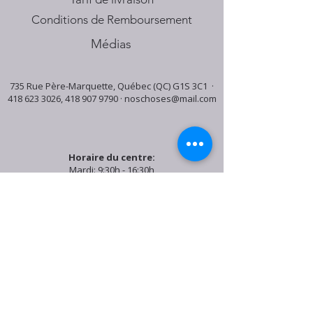
Conditions de Remboursement
Médias
735 Rue Père-Marquette, Québec (QC) G1S 3C1 ·
418 623 3026
,
418 907 9790
·
noschoses@mail.com
Horaire du centre:
Mardi: 9:30h - 16:30h
Jeudi: 9:30h - 19:00h
Samedi: 9:30h - 15:30h