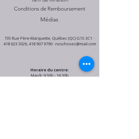
Conditions de Remboursement
Médias
735 Rue Père-Marquette, Québec (QC) G1S 3C1 ·
418 623 3026
,
418 907 9790
·
noschoses@mail.com
Horaire du centre:
Mardi: 9:30h - 16:30h
Jeudi: 9:30h - 19:00h
Samedi: 9:30h - 15:30h