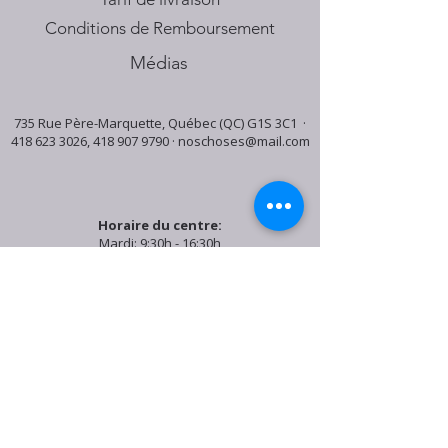
Conditions de Remboursement
Médias
735 Rue Père-Marquette, Québec (QC) G1S 3C1 ·
418 623 3026
,
418 907 9790
·
noschoses@mail.com
Horaire du centre:
Mardi: 9:30h - 16:30h
Jeudi: 9:30h - 19:00h
Samedi: 9:30h - 15:30h