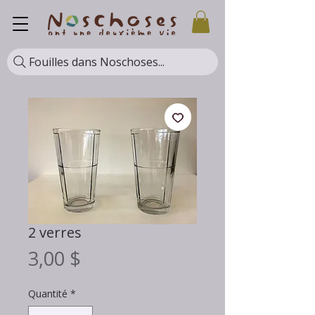
Fouilles dans Noschoses...
2 verres
Prix
3,00 $
Quantité
*