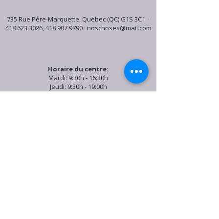
735 Rue Père-Marquette, Québec (QC) G1S 3C1 ·
418 623 3026
,
418 907 9790
·
noschoses@mail.com
Horaire du centre:
Mardi: 9:30h - 16:30h
Jeudi: 9:30h - 19:00h
Samedi: 9:30h - 15:30h