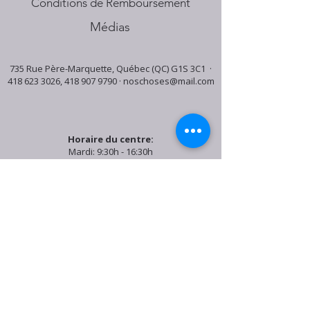
Conditions de Remboursement
Médias
735 Rue Père-Marquette, Québec (QC) G1S 3C1 ·
418 623 3026
,
418 907 9790
·
noschoses@mail.com
Horaire du centre:
Mardi: 9:30h - 16:30h
Jeudi: 9:30h - 19:00h
Samedi: 9:30h - 15:30h