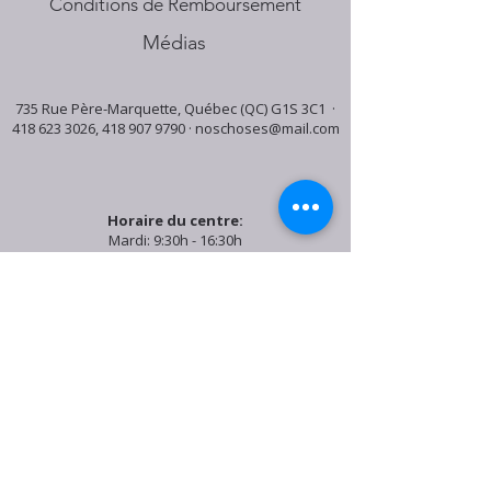
Conditions de Remboursement
Médias
735 Rue Père-Marquette, Québec (QC) G1S 3C1 ·
418 623 3026
,
418 907 9790
·
noschoses@mail.com
Horaire du centre:
Mardi: 9:30h - 16:30h
Jeudi: 9:30h - 19:00h
Samedi: 9:30h - 15:30h