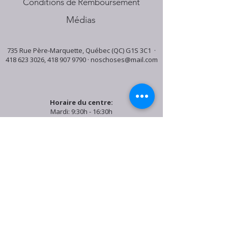
Conditions de Remboursement
Médias
735 Rue Père-Marquette, Québec (QC) G1S 3C1 ·
418 623 3026
,
418 907 9790
·
noschoses@mail.com
Horaire du centre:
Mardi: 9:30h - 16:30h
Jeudi: 9:30h - 19:00h
Samedi: 9:30h - 15:30h