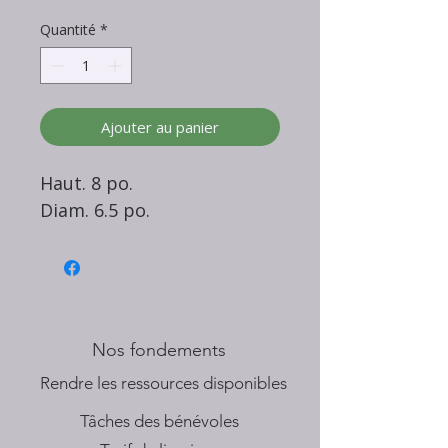
Quantité
*
Ajouter au panier
Haut. 8 po.
Diam. 6.5 po.
Nos fondements
​Rendre les ressources disponibles
Tâches des bénévoles