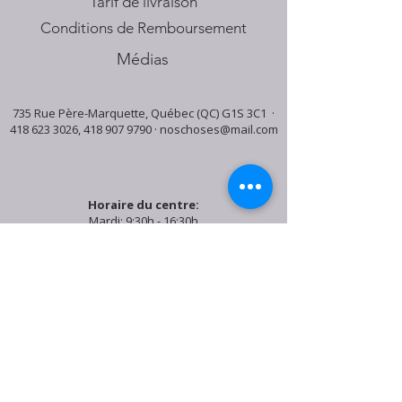
Tarif de livraison
Conditions de Remboursement
Médias
735 Rue Père-Marquette, Québec (QC) G1S 3C1 ·
418 623 3026
,
418 907 9790
·
noschoses@mail.com
Horaire du centre:
Mardi: 9:30h - 16:30h
Jeudi: 9:30h - 19:00h
Samedi: 9:30h - 15:30h