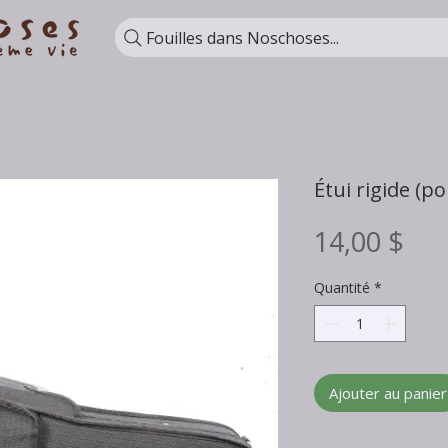
Fouilles dans Noschoses...
Étui rigide (po
Pri
14,00 $
Quantité
*
Ajouter au panier