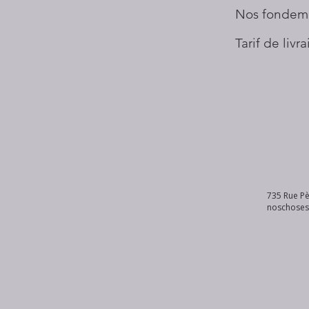
Nos fondem
Tarif de livr
735 Rue Pè
noschose