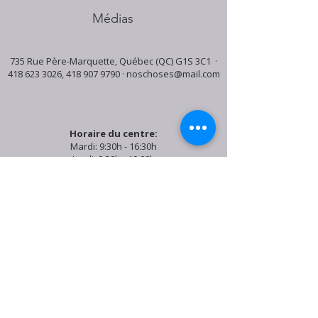
Médias
735 Rue Père-Marquette, Québec (QC) G1S 3C1 ·
418 623 3026
,
418 907 9790
·
noschoses@mail.com
Horaire du centre:
Mardi: 9:30h - 16:30h
Jeudi: 9:30h - 19:00h
Samedi: 9:30h - 15:30h