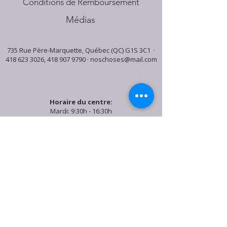
Conditions de Remboursement
Médias
735 Rue Père-Marquette, Québec (QC) G1S 3C1 ·
418 623 3026
,
418 907 9790
·
noschoses@mail.com
Horaire du centre:
Mardi: 9:30h - 16:30h
Jeudi: 9:30h - 19:00h
Samedi: 9:30h - 15:30h