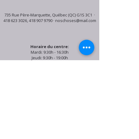
735 Rue Père-Marquette, Québec (QC) G1S 3C1 ·
418 623 3026
,
418 907 9790
·
noschoses@mail.com
Horaire du centre:
Mardi: 9:30h - 16:30h
Jeudi: 9:30h - 19:00h
Samedi: 9:30h - 15:30h