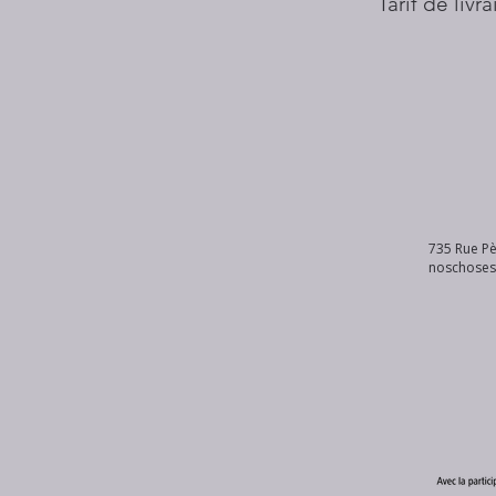
Tarif de livr
735 Rue Pè
noschose